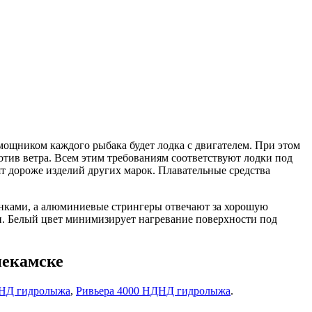
мощником каждого рыбака будет лодка с двигателем. При этом
тив ветра. Всем этим требованиям соответствуют лодки под
ят дороже изделий других марок. Плавательные средства
анками, а алюминиевые стрингеры отвечают за хорошую
. Белый цвет минимизирует нагревание поверхности под
некамске
ДНД гидролыжа
,
Ривьера 4000 НДНД гидролыжа
.