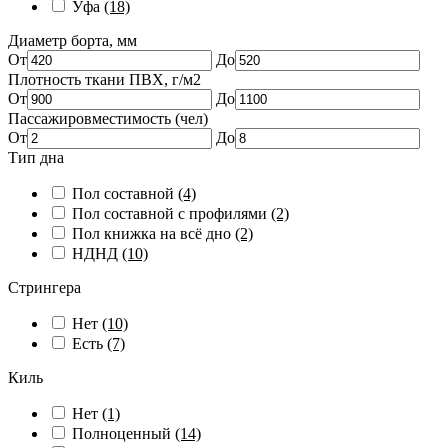
Уфа
(18)
Диаметр борта, мм
От
До
Плотность ткани ПВХ, г/м2
От
До
Пассажировместимость (чел)
От
До
Тип дна
Пол составной
(4)
Пол составной с профилями
(2)
Пол книжка на всё дно
(2)
НДНД
(10)
Стрингера
Нет
(10)
Есть
(7)
Киль
Нет
(1)
Полноценный
(14)