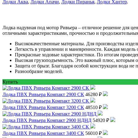
Лодки Аква
,
Лодки Апачи
,
Лодки Пиранья
,
Лодки Хантер
.
Лодка надувная под мотор Ривьера – отличное решение для це
отличными характеристиками, прочностью и продолжительным 
Высококачественные материалы. Для производства издел
Легкость в управлении и маневренности. Каждая модель 
Прекрасные ходовые характеристики. По итогам проведен
Высокая грузоподъемность. Это важный плюс, которым о
Защита от брызг. Благодаря особой конструкции вода не 
Разнообразие моделей.
Купить
Лодка ПВХ Ривьера Компакт 2900 СК
46280 ₽
Лодка ПВХ Ривьера Компакт 3200 СК
48510 ₽
Лодка ПВХ Ривьера Компакт 2900 НДНД
54920 ₽
Лодка ПВХ Ривьера Компакт 3400 СК
56010 ₽